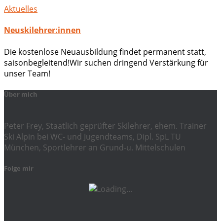
Aktuelles
Neuskilehrer:innen
Die kostenlose Neuausbildung findet permanent statt,
saisonbegleitend!Wir suchen dringend Verstärkung für
unser Team!
Über mich
Peter Frey, Staatlich geprüfter Skilehrer, ehem. Trainer
Ski Alpin bei WC- und Jugendteams, Dipl. SpL TU
München, Sportlehrer an Grund-u. Mittelschulen
Folge mir