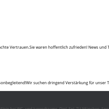
chte Vertrauen.Sie waren hoffentlich zufrieden! News und 
isonbegleitend!Wir suchen dringend Verstärkung für unser 
Ski Alpin bei WC- und Jugendteams, Dipl. SpL TU München, Spo