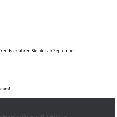
Trends erfahren Sie hier ab September.
Team!
rtlehrer an Grund-u. Mittelschulen