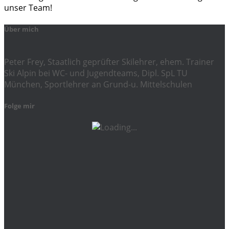
unser Team!
Über mich
Peter Frey, Staatlich geprüfter Skilehrer, ehem. Trainer
Ski Alpin bei WC- und Jugendteams, Dipl. SpL TU
München, Sportlehrer an Grund-u. Mittelschulen
Folge mir