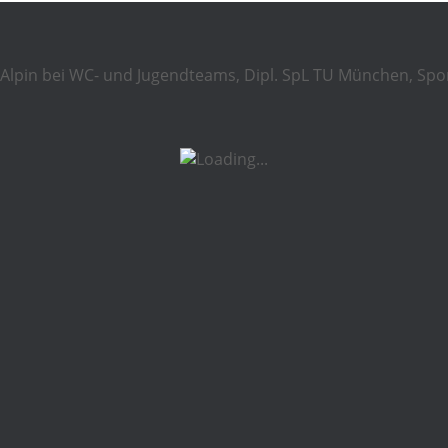
Ski Alpin bei WC- und Jugendteams, Dipl. SpL TU München, Spo