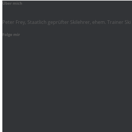
Über mich
Peter Frey, Staatlich geprüfter Skilehrer, ehem. Trainer 
Folge mir