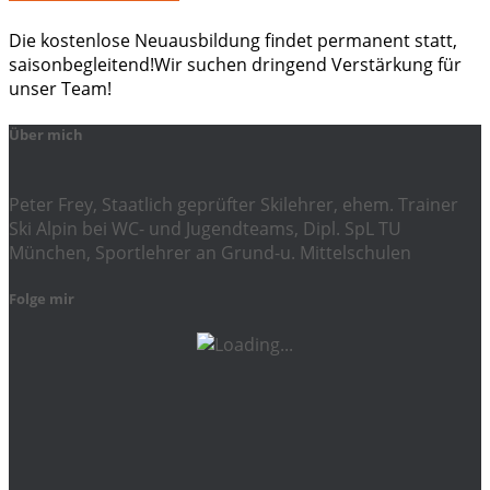
Die kostenlose Neuausbildung findet permanent statt,
saisonbegleitend!Wir suchen dringend Verstärkung für
unser Team!
Über mich
Peter Frey, Staatlich geprüfter Skilehrer, ehem. Trainer
Ski Alpin bei WC- und Jugendteams, Dipl. SpL TU
München, Sportlehrer an Grund-u. Mittelschulen
Folge mir