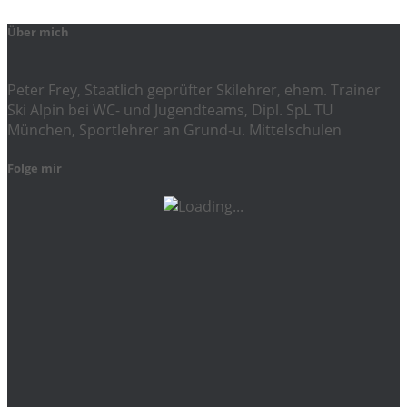
Über mich
Peter Frey, Staatlich geprüfter Skilehrer, ehem. Trainer
Ski Alpin bei WC- und Jugendteams, Dipl. SpL TU
München, Sportlehrer an Grund-u. Mittelschulen
Folge mir