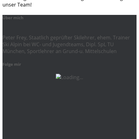
unser Team!
Über mich
Peter Frey, Staatlich geprüfter Skilehrer, ehem. Trainer
Ski Alpin bei WC- und Jugendteams, Dipl. SpL TU
München, Sportlehrer an Grund-u. Mittelschulen
Folge mir