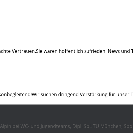
chte Vertrauen.Sie waren hoffentlich zufrieden! News und 
isonbegleitend!Wir suchen dringend Verstärkung für unser 
Ski Alpin bei WC- und Jugendteams, Dipl. SpL TU München, Spo