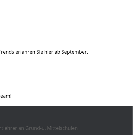
Trends erfahren Sie hier ab September.
Team!
rtlehrer an Grund-u. Mittelschulen