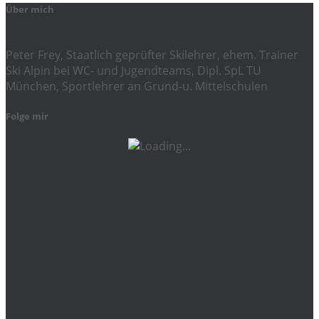
Über mich
Peter Frey, Staatlich geprüfter Skilehrer, ehem. Trainer
Ski Alpin bei WC- und Jugendteams, Dipl. SpL TU
München, Sportlehrer an Grund-u. Mittelschulen
Folge mir