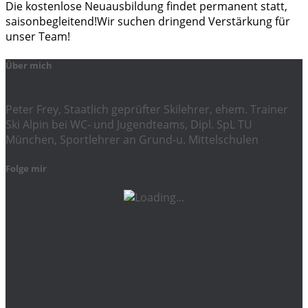
Die kostenlose Neuausbildung findet permanent statt,
saisonbegleitend!Wir suchen dringend Verstärkung für
unser Team!
Über mich
Peter Frey, Staatlich geprüfter Skilehrer, ehem. Trainer
Ski Alpin bei WC- und Jugendteams, Dipl. SpL TU
München, Sportlehrer an Grund-u. Mittelschulen
Folge mir