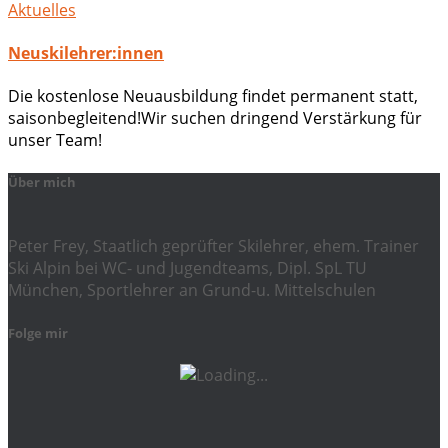
Aktuelles
Neuskilehrer:innen
Die kostenlose Neuausbildung findet permanent statt,
saisonbegleitend!Wir suchen dringend Verstärkung für
unser Team!
Über mich
Peter Frey, Staatlich geprüfter Skilehrer, ehem. Trainer
Ski Alpin bei WC- und Jugendteams, Dipl. SpL TU
München, Sportlehrer an Grund-u. Mittelschulen
Folge mir