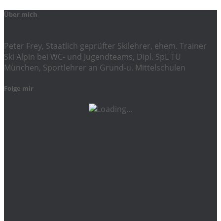
Über mich
Peter Frey, Staatlich geprüfter Skilehrer, ehem. Trainer
Ski Alpin bei WC- und Jugendteams, Dipl. SpL TU
München, Sportlehrer an Grund-u. Mittelschulen
Folge mir