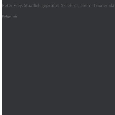
Peter Frey, Staatlich geprüfter Skilehrer, ehem. Trainer 
Folge mir