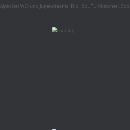
Ski Alpin bei WC- und Jugendteams, Dipl. SpL TU München, Spo