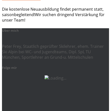
Die kostenlose Neuausbildung findet permanent statt,
saisonbegleitend!Wir suchen dringend Verstärkung für
unser Team!
Über mich
Peter Frey, Staatlich geprüfter Skilehrer, ehem. Trainer
Ski Alpin bei WC- und Jugendteams, Dipl. SpL TU
München, Sportlehrer an Grund-u. Mittelschulen
Folge mir