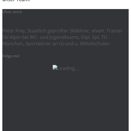
Über mich
Peter Frey, Staatlich geprüfter Skilehrer, ehem. Trainer
Ski Alpin bei WC- und Jugendteams, Dipl. SpL TU
München, Sportlehrer an Grund-u. Mittelschulen
Folge mir