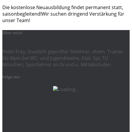
Die kostenlose Neuausbildung findet permanent statt,
saisonbegleitend!Wir suchen dringend Verstärkung für
unser Team!
Über mich
Peter Frey, Staatlich geprüfter Skilehrer, ehem. Trainer
Ski Alpin bei WC- und Jugendteams, Dipl. SpL TU
München, Sportlehrer an Grund-u. Mittelschulen
Folge mir